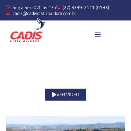
Seg a Sex: 07h as 17h
(27) 3339-2111 (PABX)
cadis@cadisdistribuidora.com.br
Há mais de
50 anos
Atuando junto as grandes
redes de supermercados
e no pequeno varejo.
VER VÍDEO