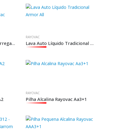
RAYOVAC
Lanterna Interiores Recarregavel 7 Leds Rayovac
Lava Auto Líquido Tradicional Armor All
RAYOVAC
A2
Pilha Alcalina Rayovac Aa3+1