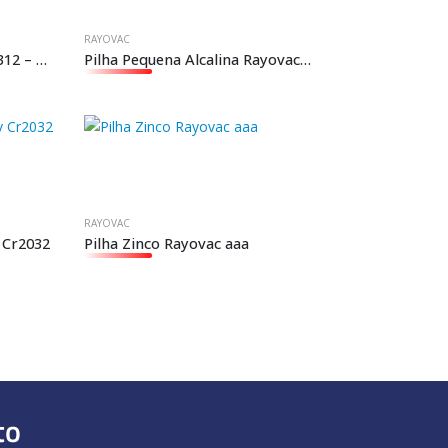
RAYOVAC
Pilha Auditiva Tamanho 312 – Rayovac Extra Advanced Marrom
Pilha Pequena Alcalina Rayovac AAA3+1
RAYOVAC
 Cr2032
Pilha Zinco Rayovac aaa
to