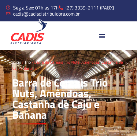
Seg a Sex: 07h as 17h
(27) 3339-2111 (PABX)
cadis@cadisdistribuidora.com.br
Início
/
Trio
/ Barra de Cereais Trio Nuts, Amêndoas, Castanha de
Caju e Banana
Barra de Cereais Trio
Nuts, Amêndoas,
Castanha de Caju e
Banana