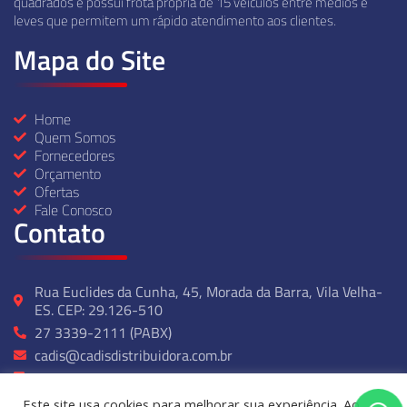
quadrados e possui frota própria de 15 veículos entre médios e
leves que permitem um rápido atendimento aos clientes.
Mapa do Site
Home
Quem Somos
Fornecedores
Orçamento
Ofertas
Fale Conosco
Contato
Rua Euclides da Cunha, 45, Morada da Barra, Vila Velha-
ES. CEP: 29.126-510
27 3339-2111 (PABX)
cadis@cadisdistribuidora.com.br
27 99237-2314
Seg - Sexta: 07:00 ás 17:00
Este site usa cookies para melhorar sua experiência. Ao