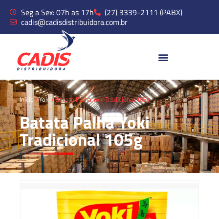
Seg a Sex: 07h as 17h
(27) 3339-2111 (PABX)
cadis@cadisdistribuidora.com.br
Início
/
Yoki
/ Batata Palha Yoki Tradicional 105g
Batata Palha Yoki
Tradicional 105g