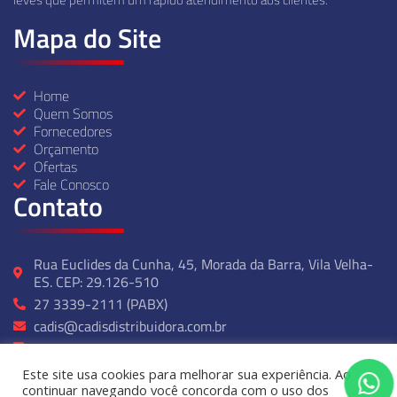
Mapa do Site
Home
Quem Somos
Fornecedores
Orçamento
Ofertas
Fale Conosco
Contato
Rua Euclides da Cunha, 45, Morada da Barra, Vila Velha-
ES. CEP: 29.126-510
27 3339-2111 (PABX)
cadis@cadisdistribuidora.com.br
27 99237-2314
Seg - Sexta: 07:00 ás 17:00
Este site usa cookies para melhorar sua experiência. Ao
continuar navegando você concorda com o uso dos