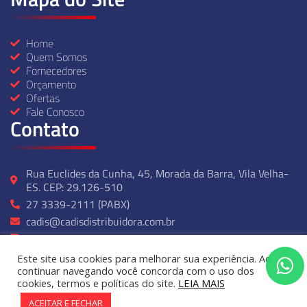
Home
Quem Somos
Fornecedores
Orçamento
Ofertas
Fale Conosco
Contato
Rua Euclides da Cunha, 45, Morada da Barra, Vila Velha-
ES. CEP: 29.126-510
27 3339-2111 (PABX)
cadis@cadisdistribuidora.com.br
27 99237-2314
Seg - Sexta: 07:00 ás 17:00
Este site usa cookies para melhorar sua experiência. Ao
continuar navegando você concorda com o uso dos
cookies, termos e políticas do site.
LEIA MAIS
© Cadis Distribuidora – Copyright 2024. Todos os direitos reservados
ACEITAR E FECHAR