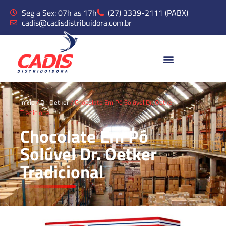
Seg a Sex: 07h as 17h
(27) 3339-2111 (PABX)
cadis@cadisdistribuidora.com.br
Início
/
Dr. Oetker
/ Chocolate Em Pó Solúvel Dr. Oetker
Tradicional
Chocolate Em Pó
Solúvel Dr. Oetker
Tradicional