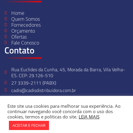
Home
Quem Somos
Fornecedores
Orçamento
Ofertas
Fale Conosco
Contato
Rua Euclides da Cunha, 45, Morada da Barra, Vila Velha-
ES. CEP: 29.126-510
27 3339-2111 (PABX)
cadis@cadisdistribuidora.com.br
27 99237-2314
Seg - Sexta: 07:00 ás 17:00
Este site usa cookies para melhorar sua experiência. Ao
continuar navegando você concorda com o uso dos
cookies, termos e políticas do site.
LEIA MAIS
© Cadis Distribuidora – Copyright 2024. Todos os direitos reservados
ACEITAR E FECHAR