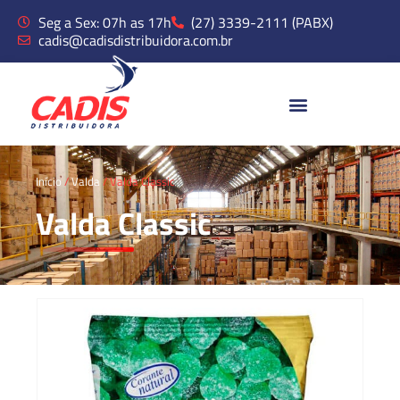
Seg a Sex: 07h as 17h
(27) 3339-2111 (PABX)
cadis@cadisdistribuidora.com.br
Início
/
Valda
/ Valda Classic
Valda Classic