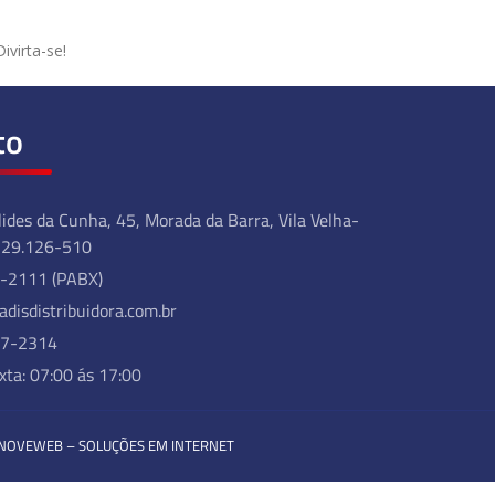
ivirta-se!
to
ides da Cunha, 45, Morada da Barra, Vila Velha-
: 29.126-510
-2111 (PABX)
disdistribuidora.com.br
37-2314
xta: 07:00 ás 17:00
r INOVEWEB – SOLUÇÕES EM INTERNET