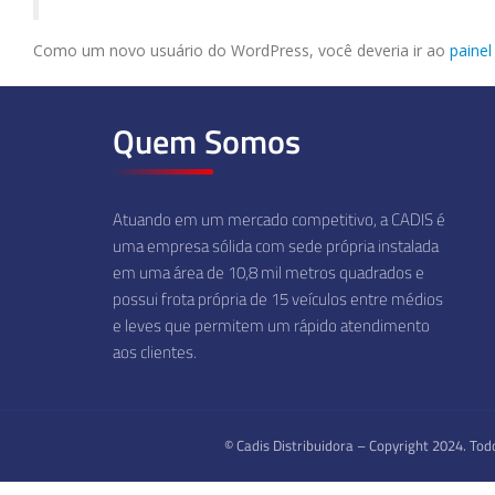
Como um novo usuário do WordPress, você deveria ir ao
painel
Quem Somos
Atuando em um mercado competitivo, a CADIS é
uma empresa sólida com sede própria instalada
em uma área de 10,8 mil metros quadrados e
possui frota própria de 15 veículos entre médios
e leves que permitem um rápido atendimento
aos clientes.
© Cadis Distribuidora – Copyright 2024. Tod