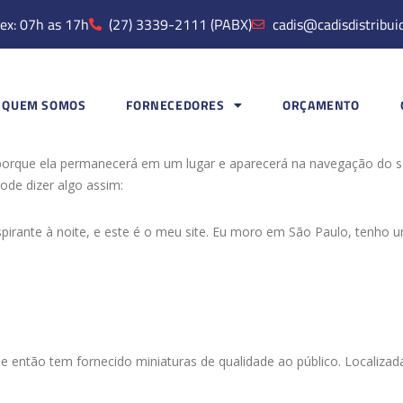
ex: 07h as 17h
(27) 3339-2111 (PABX)
cadis@cadisdistribui
QUEM SOMOS
FORNECEDORES
ORÇAMENTO
g porque ela permanecerá em um lugar e aparecerá na navegação do
pode dizer algo assim:
aspirante à noite, e este é o meu site. Eu moro em São Paulo, tenh
 então tem fornecido miniaturas de qualidade ao público. Localizad