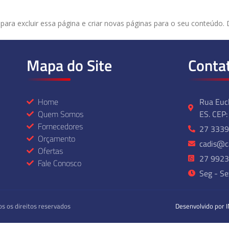
para excluir essa página e criar novas páginas para o seu conteúdo. D
Mapa do Site
Conta
Home
Rua Eucl
Quem Somos
ES. CEP
Fornecedores
27 3339
Orçamento
cadis@ca
Ofertas
27 992
Fale Conosco
Seg - Se
os os direitos reservados
Desenvolvido po